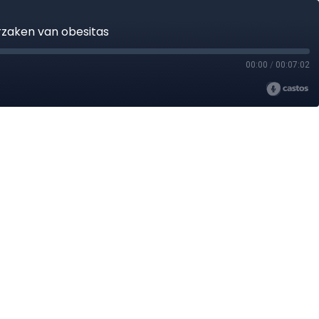
rzaken van obesitas
00:00
/
00:07:02