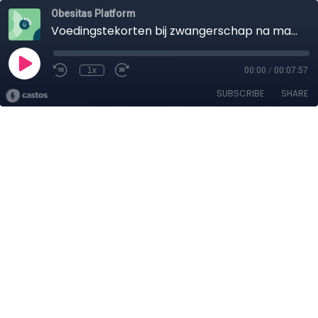
Obesitas Platform
Voedingstekorten bij zwangerschap na maagverkleining verhogen risico op laag geboortegewicht
1x
00:00
/
00:07:57
SUBSCRIBE
SHARE